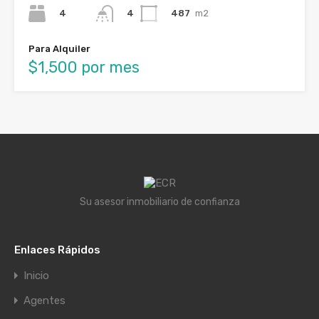
4
487
m2
4
Para Alquiler
$1,500 por mes
Su asesor inmobiliario de confianza
Enlaces Rápidos
Inicio
Agentes