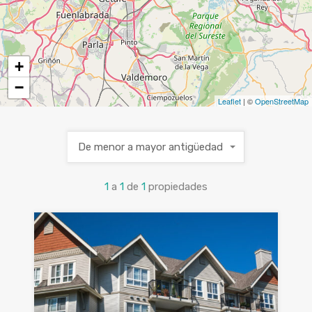
+
−
Leaflet
| ©
OpenStreetMap
De menor a mayor antigüedad
1
a
1
de
1
propiedades