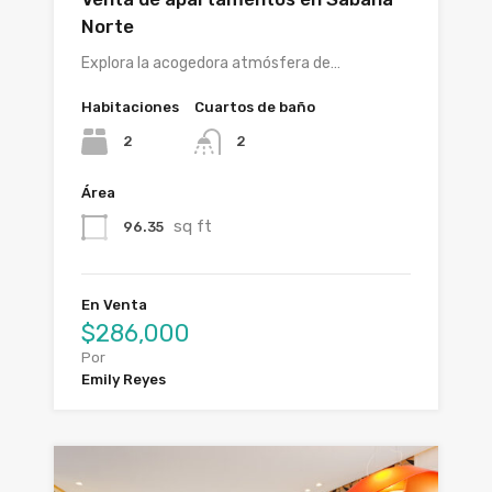
Norte
Explora la acogedora atmósfera de…
Habitaciones
Cuartos de baño
2
2
Área
sq ft
96.35
En Venta
$286,000
Por
Emily Reyes