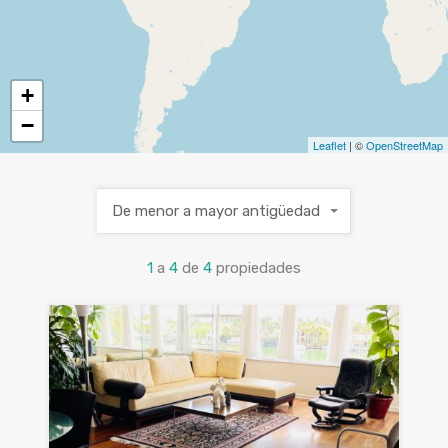
+
−
Leaflet
| ©
OpenStreetMap
De menor a mayor antigüedad
1
a
4
de
4
propiedades