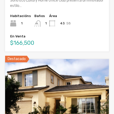
Soho Eco Luxury Home Office Club presenta un innovador
estilo…
Habitacións
Baños
Área
1
43
58
1
En Venta
$166,500
Destacado